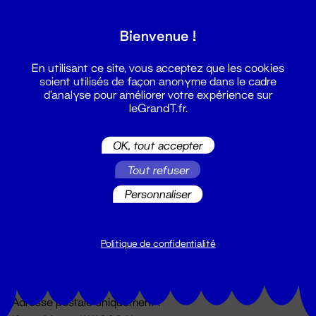
Grand T :
Bienvenue !
S'inscrire
En utilisant ce site, vous acceptez que les cookies
soient utilisés de façon anonyme dans le cadre
d'analyse pour améliorer votre expérience sur
leGrandT.fr.
OK, tout accepter
Tout refuser
Personnaliser
Billetterie
02 51 88 25 25
billetterie@leGrandT.fr
Politique de confidentialité
Du lundi au vendredi 14h → 18h
🚨 Accueil physique impossible jusqu'à l'ouverture
Adresse postale uniquement :