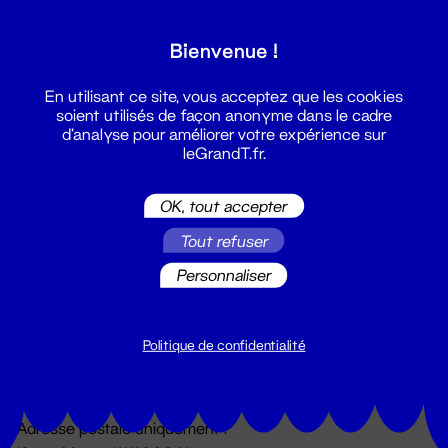
Grand T :
Bienvenue !
S'inscrire
En utilisant ce site, vous acceptez que les cookies
soient utilisés de façon anonyme dans le cadre
d'analyse pour améliorer votre expérience sur
leGrandT.fr.
OK, tout accepter
Tout refuser
Personnaliser
Billetterie
02 51 88 25 25
billetterie@leGrandT.fr
Politique de confidentialité
Du lundi au vendredi 14h → 18h
🚨 Accueil physique impossible jusqu'à l'ouverture
Adresse postale uniquement :