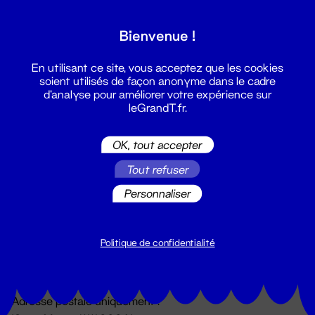
Grand T :
Bienvenue !
S'inscrire
En utilisant ce site, vous acceptez que les cookies
soient utilisés de façon anonyme dans le cadre
d'analyse pour améliorer votre expérience sur
leGrandT.fr.
OK, tout accepter
Tout refuser
Personnaliser
Billetterie
02 51 88 25 25
billetterie@leGrandT.fr
Politique de confidentialité
Du lundi au vendredi 14h → 18h
🚨 Accueil physique impossible jusqu'à l'ouverture
Adresse postale uniquement :