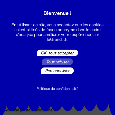
Grand T :
Bienvenue !
S'inscrire
En utilisant ce site, vous acceptez que les cookies
soient utilisés de façon anonyme dans le cadre
d'analyse pour améliorer votre expérience sur
leGrandT.fr.
OK, tout accepter
Tout refuser
Personnaliser
Billetterie
02 51 88 25 25
billetterie@leGrandT.fr
Politique de confidentialité
Du lundi au vendredi 14h → 18h
🚨 Accueil physique impossible jusqu'à l'ouverture
Adresse postale uniquement :