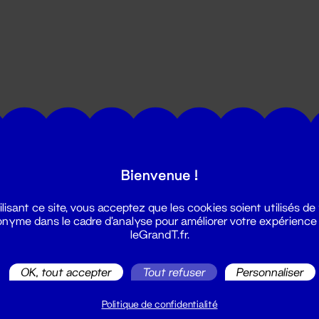
utes les actualités du Grand T :
Bienvenue !
ilisant ce site, vous acceptez que les cookies soient utilisés de
nyme dans le cadre d'analyse pour améliorer votre expérience
leGrandT.fr.
OK, tout accepter
Tout refuser
Personnaliser
illetterie
2 51 88 25 25
Politique de confidentialité
illetterie@leGrandT.fr