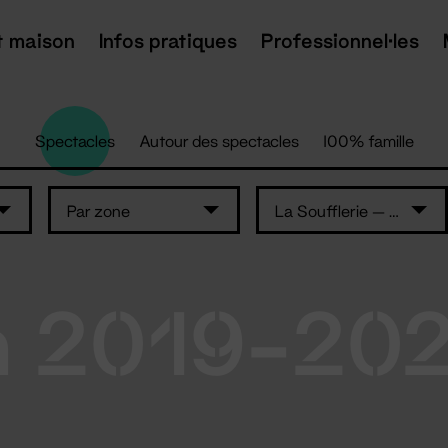
t maison
Infos pratiques
Professionnel·les
Spectacles
Autour des spectacles
100% famille
Par zone
La Soufflerie — L'Auditorium
n 2019-20