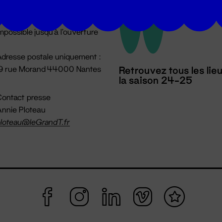
u lundi au vendredi 14h → 18h
 Accueil physique
mpossible jusqu'à l'ouverture
dresse postale uniquement :
19 rue Morand 44000 Nantes
Retrouvez tous les lie
la saison 24-25
ontact presse
nnie Ploteau
loteau@leGrandT.fr