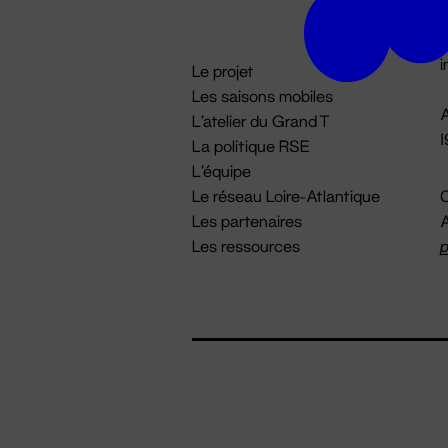
D

i
Le projet
Les saisons mobiles
A
L'atelier du Grand T
La politique RSE
L'équipe
Le réseau Loire-Atlantique
C
Les partenaires
A
Les ressources
p