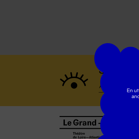
Suivez to
En ut
ano
B
0
b