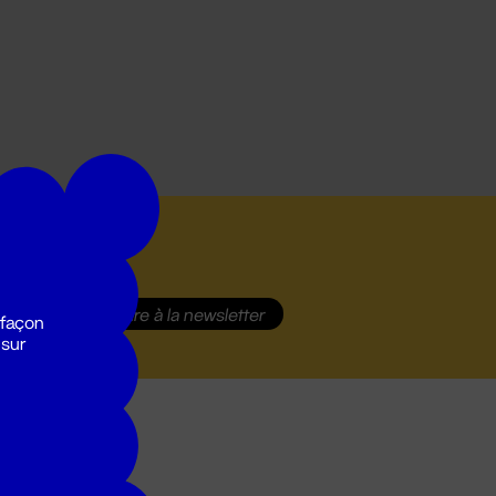
S'inscrire
à la newsletter
 façon
 sur