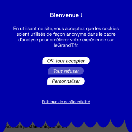
Grand T :
Bienvenue !
S'inscrire
En utilisant ce site, vous acceptez que les cookies
soient utilisés de façon anonyme dans le cadre
d'analyse pour améliorer votre expérience sur
leGrandT.fr.
OK, tout accepter
Tout refuser
Personnaliser
Billetterie
02 51 88 25 25
billetterie@leGrandT.fr
Politique de confidentialité
Du lundi au vendredi 14h → 18h
🚨 Accueil physique impossible jusqu'à l'ouverture
Adresse postale uniquement :