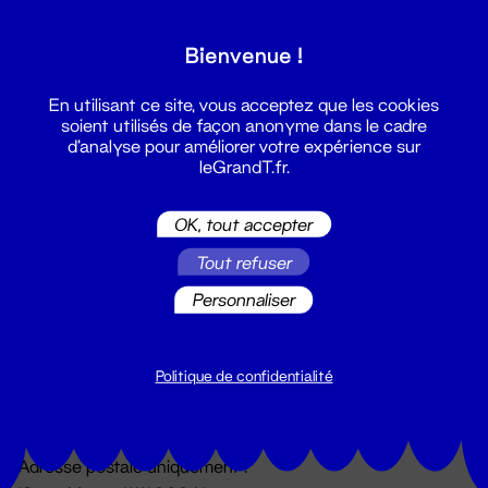
Grand T :
Bienvenue !
S'inscrire
En utilisant ce site, vous acceptez que les cookies
soient utilisés de façon anonyme dans le cadre
d'analyse pour améliorer votre expérience sur
leGrandT.fr.
OK, tout accepter
Tout refuser
Personnaliser
Billetterie
02 51 88 25 25
billetterie@leGrandT.fr
Politique de confidentialité
Du lundi au vendredi 14h → 18h
🚨 Accueil physique impossible jusqu'à l'ouverture
Adresse postale uniquement :