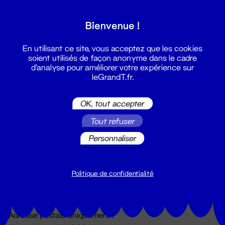
Grand T :
Bienvenue !
S'inscrire
En utilisant ce site, vous acceptez que les cookies
soient utilisés de façon anonyme dans le cadre
d'analyse pour améliorer votre expérience sur
leGrandT.fr.
OK, tout accepter
Tout refuser
Personnaliser
Billetterie
02 51 88 25 25
billetterie@leGrandT.fr
Politique de confidentialité
Du lundi au vendredi 14h → 18h
🚨 Accueil physique impossible jusqu'à l'ouverture
Adresse postale uniquement :