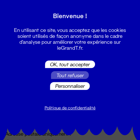
Grand T :
Bienvenue !
S'inscrire
En utilisant ce site, vous acceptez que les cookies
soient utilisés de façon anonyme dans le cadre
d'analyse pour améliorer votre expérience sur
leGrandT.fr.
OK, tout accepter
Tout refuser
Personnaliser
Billetterie
02 51 88 25 25
billetterie@leGrandT.fr
Politique de confidentialité
Du lundi au vendredi 14h → 18h
🚨 Accueil physique impossible jusqu'à l'ouverture
Adresse postale uniquement :