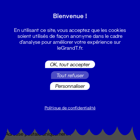
Grand T :
Bienvenue !
S'inscrire
En utilisant ce site, vous acceptez que les cookies
soient utilisés de façon anonyme dans le cadre
d'analyse pour améliorer votre expérience sur
leGrandT.fr.
OK, tout accepter
Tout refuser
Personnaliser
Billetterie
02 51 88 25 25
billetterie@leGrandT.fr
Politique de confidentialité
Du lundi au vendredi 14h → 18h
🚨 Accueil physique impossible jusqu'à l'ouverture
Adresse postale uniquement :