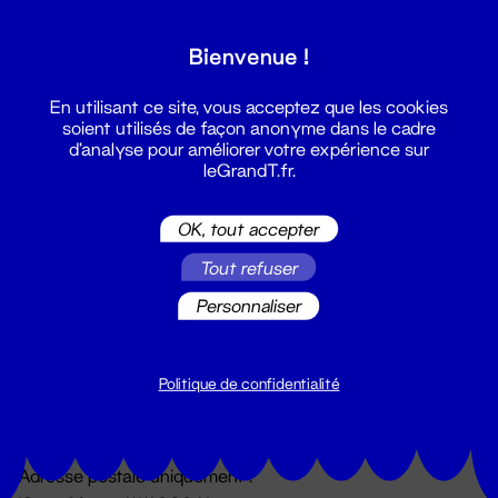
Grand T :
Bienvenue !
S'inscrire
En utilisant ce site, vous acceptez que les cookies
soient utilisés de façon anonyme dans le cadre
d'analyse pour améliorer votre expérience sur
leGrandT.fr.
OK, tout accepter
Tout refuser
Personnaliser
Billetterie
02 51 88 25 25
billetterie@leGrandT.fr
Politique de confidentialité
Du lundi au vendredi 14h → 18h
🚨 Accueil physique impossible jusqu'à l'ouverture
Adresse postale uniquement :