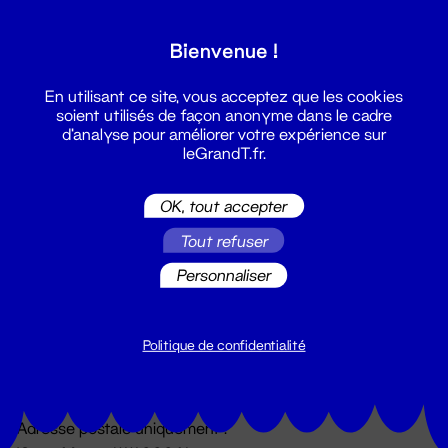
Grand T :
Bienvenue !
S'inscrire
En utilisant ce site, vous acceptez que les cookies
soient utilisés de façon anonyme dans le cadre
d'analyse pour améliorer votre expérience sur
leGrandT.fr.
OK, tout accepter
Tout refuser
Personnaliser
Billetterie
02 51 88 25 25
billetterie@leGrandT.fr
Politique de confidentialité
Du lundi au vendredi 14h → 18h
🚨 Accueil physique impossible jusqu'à l'ouverture
Adresse postale uniquement :