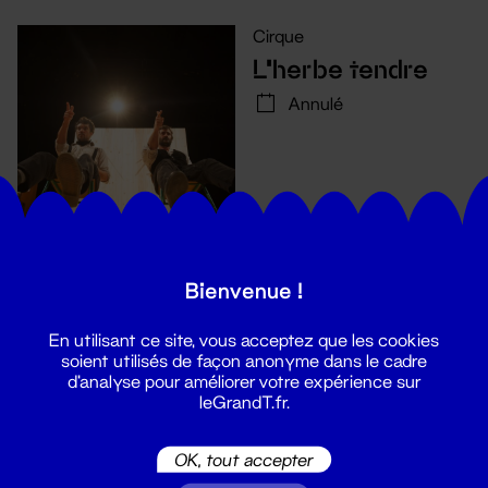
Cirque
L’herbe tendre
Annulé
Bienvenue !
En utilisant ce site, vous acceptez que les cookies
soient utilisés de façon anonyme dans le cadre
d'analyse pour améliorer votre expérience sur
leGrandT.fr.
Suivez toutes les actualités du
OK, tout accepter
Grand T :