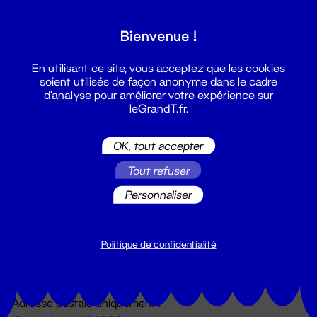
Grand T :
Bienvenue !
S'inscrire
En utilisant ce site, vous acceptez que les cookies
soient utilisés de façon anonyme dans le cadre
d'analyse pour améliorer votre expérience sur
leGrandT.fr.
OK, tout accepter
Tout refuser
Personnaliser
Billetterie
02 51 88 25 25
billetterie@leGrandT.fr
Politique de confidentialité
Du lundi au vendredi 14h → 18h
🚨 Accueil physique impossible jusqu'à l'ouverture
Adresse postale uniquement :