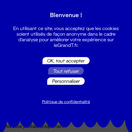
Grand T :
Bienvenue !
S'inscrire
En utilisant ce site, vous acceptez que les cookies
soient utilisés de façon anonyme dans le cadre
d'analyse pour améliorer votre expérience sur
leGrandT.fr.
OK, tout accepter
Tout refuser
Personnaliser
Billetterie
02 51 88 25 25
billetterie@leGrandT.fr
Politique de confidentialité
Du lundi au vendredi 14h → 18h
🚨 Accueil physique impossible jusqu'à l'ouverture
Adresse postale uniquement :