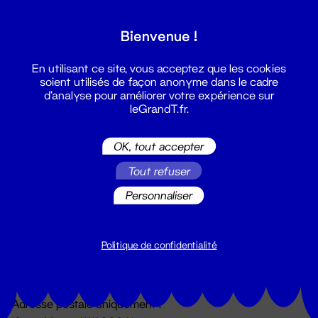
Grand T :
Bienvenue !
S'inscrire
En utilisant ce site, vous acceptez que les cookies
soient utilisés de façon anonyme dans le cadre
d'analyse pour améliorer votre expérience sur
leGrandT.fr.
OK, tout accepter
Tout refuser
Personnaliser
Billetterie
02 51 88 25 25
billetterie@leGrandT.fr
Politique de confidentialité
Du lundi au vendredi 14h → 18h
🚨 Accueil physique impossible jusqu'à l'ouverture
Adresse postale uniquement :