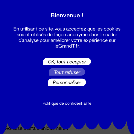
Grand T :
Bienvenue !
S'inscrire
En utilisant ce site, vous acceptez que les cookies
soient utilisés de façon anonyme dans le cadre
d'analyse pour améliorer votre expérience sur
leGrandT.fr.
OK, tout accepter
Tout refuser
Personnaliser
Billetterie
02 51 88 25 25
billetterie@leGrandT.fr
Politique de confidentialité
Du lundi au vendredi 14h → 18h
🚨 Accueil physique impossible jusqu'à l'ouverture
Adresse postale uniquement :