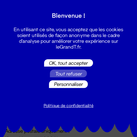
Grand T :
Bienvenue !
S'inscrire
En utilisant ce site, vous acceptez que les cookies
soient utilisés de façon anonyme dans le cadre
d'analyse pour améliorer votre expérience sur
leGrandT.fr.
OK, tout accepter
Tout refuser
Personnaliser
Billetterie
02 51 88 25 25
billetterie@leGrandT.fr
Politique de confidentialité
Du lundi au vendredi 14h → 18h
🚨 Accueil physique impossible jusqu'à l'ouverture
Adresse postale uniquement :