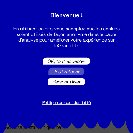
Grand T :
Bienvenue !
S'inscrire
En utilisant ce site, vous acceptez que les cookies
soient utilisés de façon anonyme dans le cadre
d'analyse pour améliorer votre expérience sur
leGrandT.fr.
OK, tout accepter
Tout refuser
Personnaliser
Billetterie
02 51 88 25 25
billetterie@leGrandT.fr
Politique de confidentialité
Du lundi au vendredi 14h → 18h
🚨 Accueil physique impossible jusqu'à l'ouverture
Adresse postale uniquement :