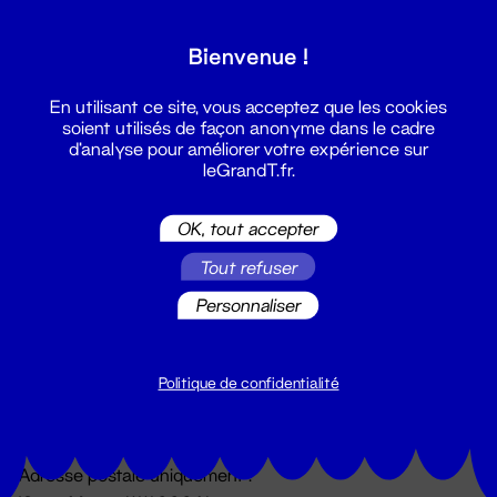
Grand T :
Bienvenue !
S'inscrire
En utilisant ce site, vous acceptez que les cookies
soient utilisés de façon anonyme dans le cadre
d'analyse pour améliorer votre expérience sur
leGrandT.fr.
OK, tout accepter
Tout refuser
Personnaliser
Billetterie
02 51 88 25 25
billetterie@leGrandT.fr
Politique de confidentialité
Du lundi au vendredi 14h → 18h
🚨 Accueil physique impossible jusqu'à l'ouverture
Adresse postale uniquement :