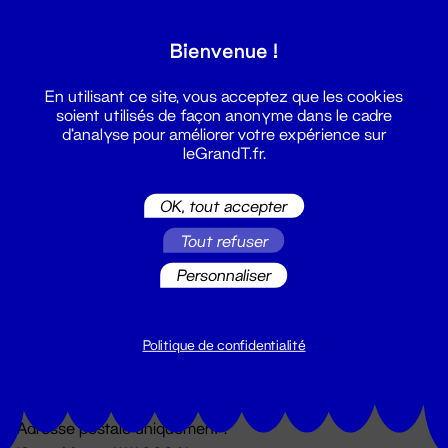
Grand T :
Bienvenue !
S'inscrire
En utilisant ce site, vous acceptez que les cookies
soient utilisés de façon anonyme dans le cadre
d'analyse pour améliorer votre expérience sur
leGrandT.fr.
OK, tout accepter
Tout refuser
Personnaliser
Billetterie
02 51 88 25 25
billetterie@leGrandT.fr
Politique de confidentialité
Du lundi au vendredi 14h → 18h
🚨 Accueil physique impossible jusqu'à l'ouverture
Adresse postale uniquement :