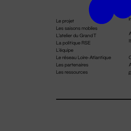
D

i
Le projet
Les saisons mobiles
A
L'atelier du Grand T
La politique RSE
L'équipe
Le réseau Loire-Atlantique
C
Les partenaires
A
Les ressources
p