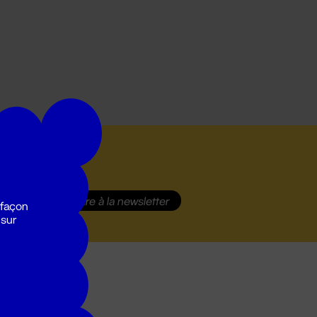
S'inscrire
à la newsletter
 façon
 sur