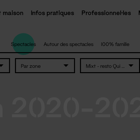
t maison
Infos pratiques
Professionnel·les
Spectacles
Autour des spectacles
100% famille
Par zone
Mixt - resto Qui Som
n 2020-20