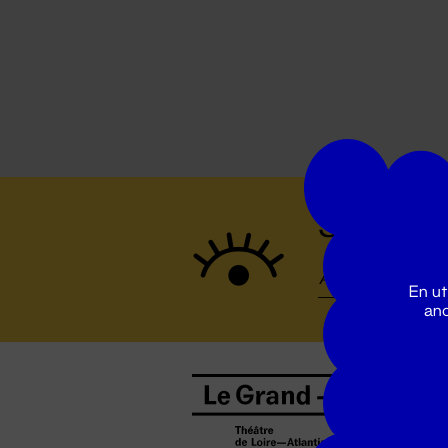
Suivez to
En ut
ano
B
0
b