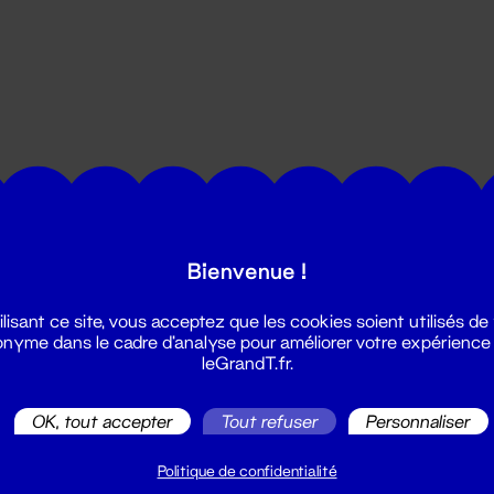
utes les actualités du Grand T :
Bienvenue !
ilisant ce site, vous acceptez que les cookies soient utilisés de
nyme dans le cadre d'analyse pour améliorer votre expérience
leGrandT.fr.
OK, tout accepter
Tout refuser
Personnaliser
illetterie
2 51 88 25 25
Politique de confidentialité
illetterie@leGrandT.fr