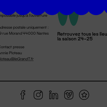
u lundi au vendredi 14h → 18h
 Accueil physique
mpossible jusqu'à l'ouverture
dresse postale uniquement :
19 rue Morand 44000 Nantes
Retrouvez tous les lie
la saison 24-25
ontact presse
nnie Ploteau
loteau@leGrandT.fr