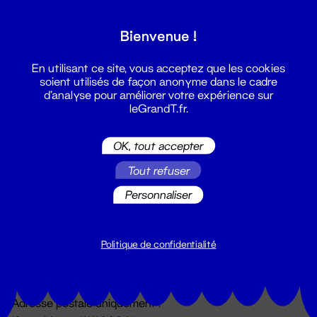
Grand T :
Bienvenue !
S'inscrire
En utilisant ce site, vous acceptez que les cookies
soient utilisés de façon anonyme dans le cadre
d'analyse pour améliorer votre expérience sur
leGrandT.fr.
OK, tout accepter
Tout refuser
Personnaliser
Billetterie
02 51 88 25 25
billetterie@leGrandT.fr
Politique de confidentialité
Du lundi au vendredi 14h → 18h
🚨 Accueil physique impossible jusqu'à l'ouverture
Adresse postale uniquement :