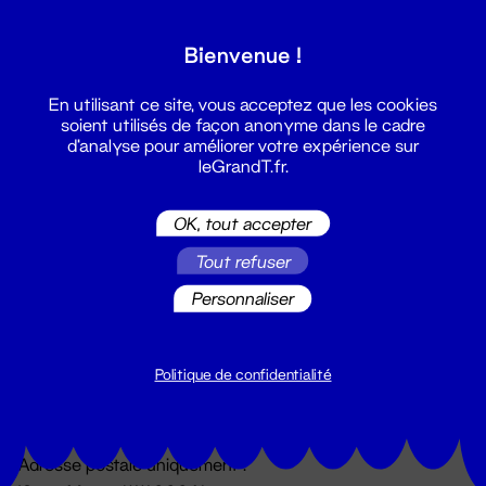
Grand T :
Bienvenue !
S'inscrire
En utilisant ce site, vous acceptez que les cookies
soient utilisés de façon anonyme dans le cadre
d'analyse pour améliorer votre expérience sur
leGrandT.fr.
OK, tout accepter
Tout refuser
Personnaliser
Billetterie
02 51 88 25 25
billetterie@leGrandT.fr
Politique de confidentialité
Du lundi au vendredi 14h → 18h
🚨 Accueil physique impossible jusqu'à l'ouverture
Adresse postale uniquement :