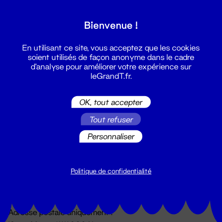
Grand T :
Bienvenue !
S'inscrire
En utilisant ce site, vous acceptez que les cookies
soient utilisés de façon anonyme dans le cadre
d'analyse pour améliorer votre expérience sur
leGrandT.fr.
OK, tout accepter
Tout refuser
Personnaliser
Billetterie
02 51 88 25 25
billetterie@leGrandT.fr
Politique de confidentialité
Du lundi au vendredi 14h → 18h
🚨 Accueil physique impossible jusqu'à l'ouverture
Adresse postale uniquement :