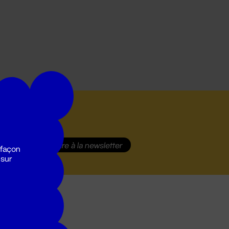
S'inscrire
à la newsletter
 façon
 sur