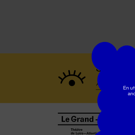
Suivez to
En ut
ano
B
0
b