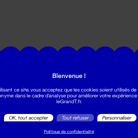
utes les actualités du Grand T :
Bienvenue !
ilisant ce site, vous acceptez que les cookies soient utilisés de
nyme dans le cadre d'analyse pour améliorer votre expérience
leGrandT.fr.
OK, tout accepter
Tout refuser
Personnaliser
illetterie
2 51 88 25 25
Politique de confidentialité
illetterie@leGrandT.fr