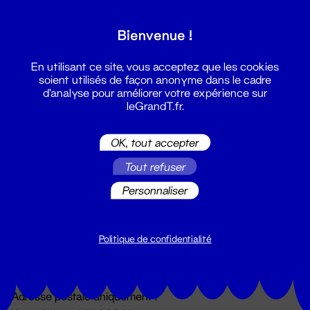
Grand T :
Bienvenue !
S'inscrire
En utilisant ce site, vous acceptez que les cookies
soient utilisés de façon anonyme dans le cadre
d'analyse pour améliorer votre expérience sur
leGrandT.fr.
OK, tout accepter
Tout refuser
Personnaliser
Billetterie
02 51 88 25 25
billetterie@leGrandT.fr
Politique de confidentialité
Du lundi au vendredi 14h → 18h
🚨 Accueil physique impossible jusqu'à l'ouverture
Adresse postale uniquement :