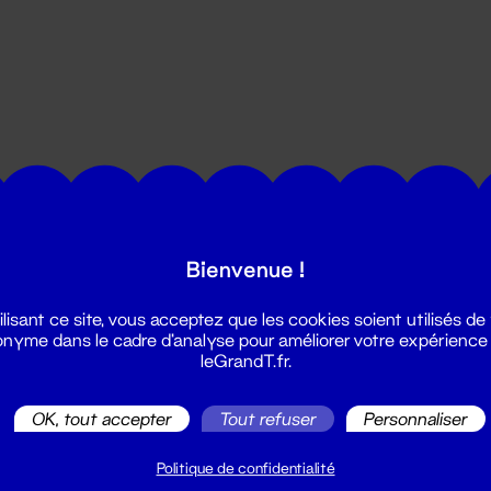
utes les actualités du Grand T :
Bienvenue !
ilisant ce site, vous acceptez que les cookies soient utilisés de
nyme dans le cadre d'analyse pour améliorer votre expérience
leGrandT.fr.
OK, tout accepter
Tout refuser
Personnaliser
illetterie
2 51 88 25 25
Politique de confidentialité
illetterie@leGrandT.fr