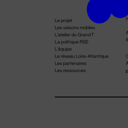
D

i
Le projet
Les saisons mobiles
A
L'atelier du Grand T
La politique RSE
L'équipe
Le réseau Loire-Atlantique
C
Les partenaires
A
Les ressources
p