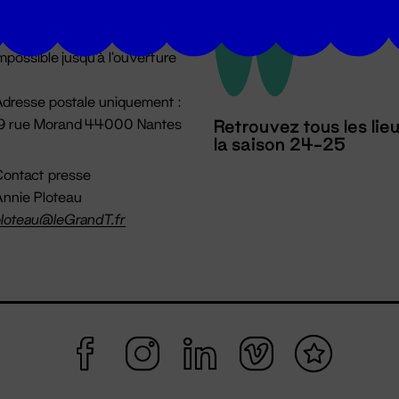
u lundi au vendredi 14h → 18h
 Accueil physique
mpossible jusqu'à l'ouverture
dresse postale uniquement :
19 rue Morand 44000 Nantes
Retrouvez tous les lie
la saison 24-25
ontact presse
nnie Ploteau
loteau@leGrandT.fr