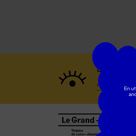
Suivez to
En ut
ano
B
0
b