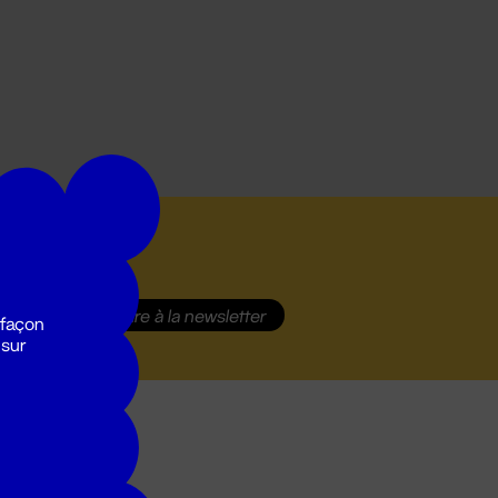
S'inscrire
à la newsletter
 façon
 sur