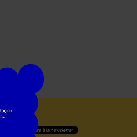
 façon
 sur
S'inscrire
à la newsletter