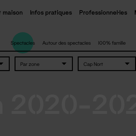
t maison
Infos pratiques
Professionnel·les
Spectacles
Autour des spectacles
100% famille
Par zone
Cap Nort
n 2020-20