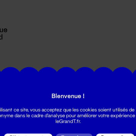
ue
d
Bienvenue !
utes les actualités du Grand T :
ilisant ce site, vous acceptez que les cookies soient utilisés de
nyme dans le cadre d'analyse pour améliorer votre expérience
leGrandT.fr.