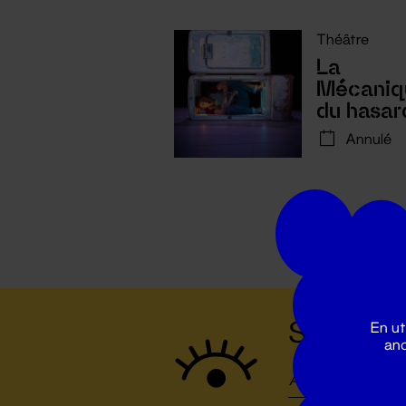
Théâtre
La
Mécaniq
du hasar
Annulé
Suivez to
En ut
ano