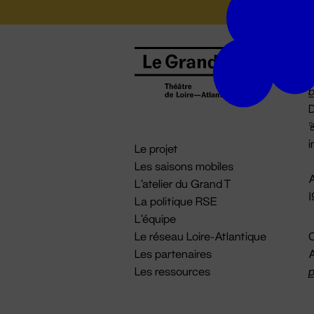
B
0
b
D

i
Le projet
Les saisons mobiles
A
L'atelier du Grand T
La politique RSE
L'équipe
Le réseau Loire-Atlantique
C
Les partenaires
A
Les ressources
p