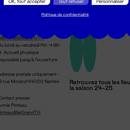
OK, tout accepter
Tout refuser
Personnaliser
Politique de confidentialité
illetterie
2 51 88 25 25
illetterie@leGrandT.fr
u lundi au vendredi 14h → 18h
 Accueil physique
mpossible jusqu'à l'ouverture
dresse postale uniquement :
19 rue Morand 44000 Nantes
Retrouvez tous les lie
la saison 24-25
ontact presse
nnie Ploteau
loteau@leGrandT.fr