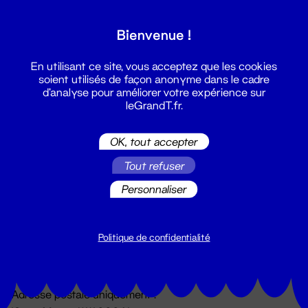
Grand T :
Bienvenue !
S'inscrire
En utilisant ce site, vous acceptez que les cookies
soient utilisés de façon anonyme dans le cadre
d'analyse pour améliorer votre expérience sur
leGrandT.fr.
OK, tout accepter
Tout refuser
Personnaliser
Billetterie
02 51 88 25 25
billetterie@leGrandT.fr
Politique de confidentialité
Du lundi au vendredi 14h → 18h
🚨 Accueil physique impossible jusqu'à l'ouverture
Adresse postale uniquement :