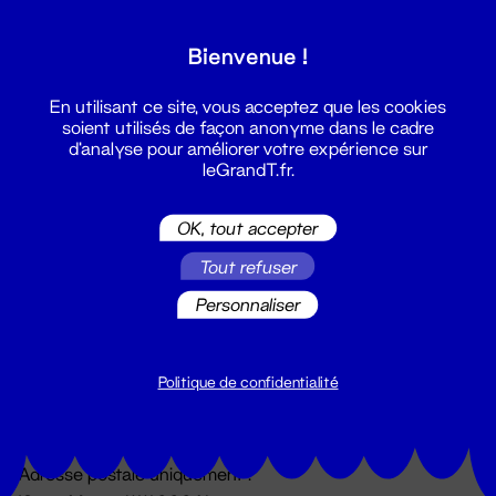
Grand T :
Bienvenue !
S'inscrire
En utilisant ce site, vous acceptez que les cookies
soient utilisés de façon anonyme dans le cadre
d'analyse pour améliorer votre expérience sur
leGrandT.fr.
OK, tout accepter
Tout refuser
Personnaliser
Billetterie
02 51 88 25 25
billetterie@leGrandT.fr
Politique de confidentialité
Du lundi au vendredi 14h → 18h
🚨 Accueil physique impossible jusqu'à l'ouverture
Adresse postale uniquement :