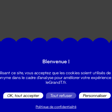
utes les actualités du Grand T :
Bienvenue !
ilisant ce site, vous acceptez que les cookies soient utilisés de
nyme dans le cadre d'analyse pour améliorer votre expérience
leGrandT.fr.
OK, tout accepter
Tout refuser
Personnaliser
illetterie
2 51 88 25 25
Politique de confidentialité
illetterie@leGrandT.fr