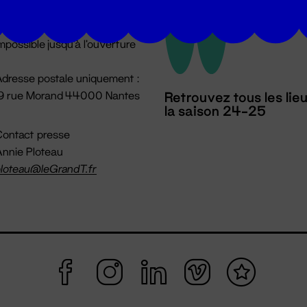
u lundi au vendredi 14h → 18h
 Accueil physique
mpossible jusqu'à l'ouverture
dresse postale uniquement :
19 rue Morand 44000 Nantes
Retrouvez tous les lie
la saison 24-25
ontact presse
nnie Ploteau
loteau@leGrandT.fr