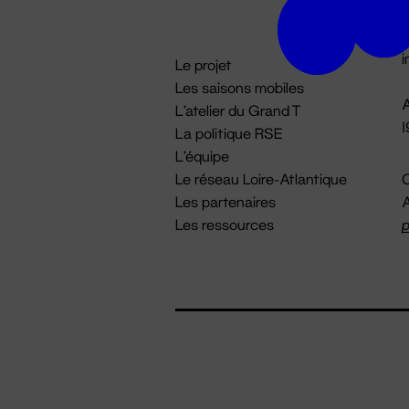
D

i
Le projet
Les saisons mobiles
A
L'atelier du Grand T
La politique RSE
L'équipe
Le réseau Loire-Atlantique
C
Les partenaires
A
Les ressources
p