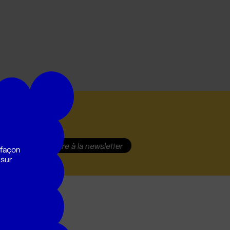
S'inscrire
à la newsletter
 façon
 sur