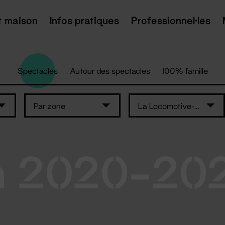
t maison
Infos pratiques
Professionnel·les
Spectacles
Autour des spectacles
100% famille
Par zone
La Locomotive-maison de quartier Erdre..
n 2020-20