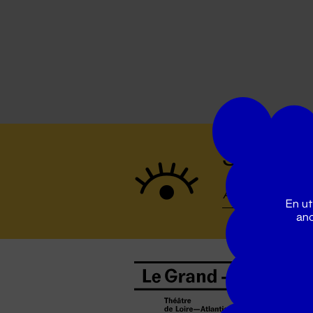
Suivez to
En ut
ano
B
0
b