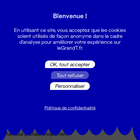
Grand T :
Bienvenue !
S'inscrire
En utilisant ce site, vous acceptez que les cookies
soient utilisés de façon anonyme dans le cadre
d'analyse pour améliorer votre expérience sur
leGrandT.fr.
OK, tout accepter
Tout refuser
Personnaliser
Billetterie
02 51 88 25 25
billetterie@leGrandT.fr
Politique de confidentialité
Du lundi au vendredi 14h → 18h
🚨 Accueil physique impossible jusqu'à l'ouverture
Adresse postale uniquement :