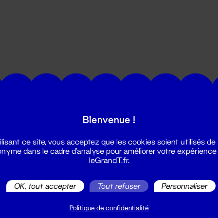
utes les actualités du Grand T :
Bienvenue !
ilisant ce site, vous acceptez que les cookies soient utilisés de
nyme dans le cadre d'analyse pour améliorer votre expérience
leGrandT.fr.
OK, tout accepter
Tout refuser
Personnaliser
illetterie
2 51 88 25 25
Politique de confidentialité
illetterie@leGrandT.fr