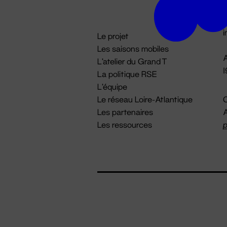
D

i
Le projet
Les saisons mobiles
A
L'atelier du Grand T
La politique RSE
L'équipe
Le réseau Loire-Atlantique
C
Les partenaires
A
Les ressources
p