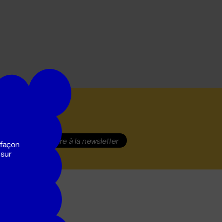
S'inscrire
à la newsletter
 façon
 sur