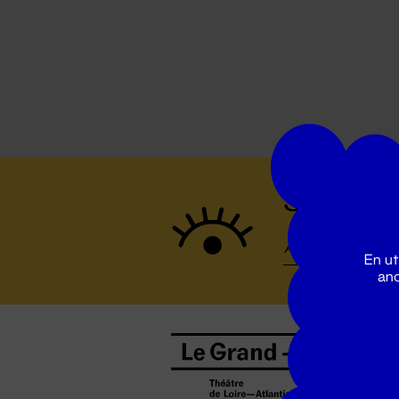
Suivez to
En ut
ano
B
0
b