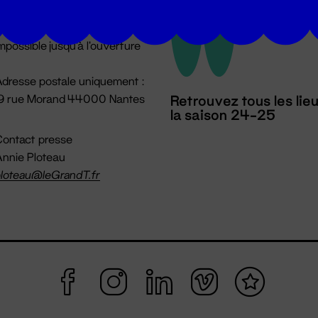
u lundi au vendredi 14h → 18h
 Accueil physique
mpossible jusqu'à l'ouverture
dresse postale uniquement :
19 rue Morand 44000 Nantes
Retrouvez tous les lie
la saison 24-25
ontact presse
nnie Ploteau
loteau@leGrandT.fr