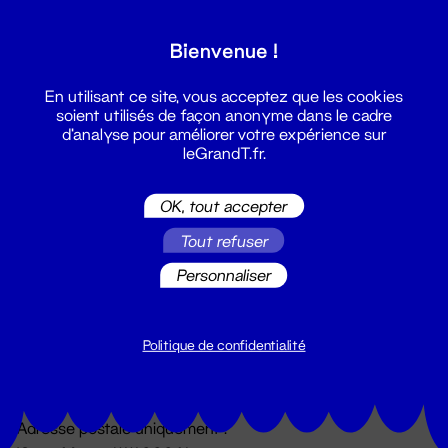
Grand T :
Bienvenue !
S'inscrire
En utilisant ce site, vous acceptez que les cookies
soient utilisés de façon anonyme dans le cadre
d'analyse pour améliorer votre expérience sur
leGrandT.fr.
OK, tout accepter
Tout refuser
Personnaliser
Billetterie
02 51 88 25 25
billetterie@leGrandT.fr
Politique de confidentialité
Du lundi au vendredi 14h → 18h
🚨 Accueil physique impossible jusqu'à l'ouverture
Adresse postale uniquement :