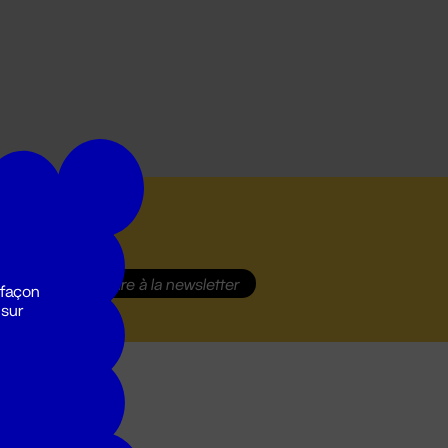
S'inscrire
à la newsletter
 façon
 sur