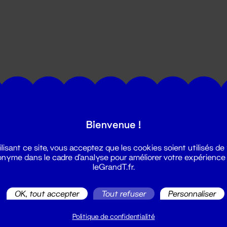
utes les actualités du Grand T :
Bienvenue !
ilisant ce site, vous acceptez que les cookies soient utilisés de
nyme dans le cadre d'analyse pour améliorer votre expérience
leGrandT.fr.
OK, tout accepter
Tout refuser
Personnaliser
illetterie
2 51 88 25 25
Politique de confidentialité
illetterie@leGrandT.fr