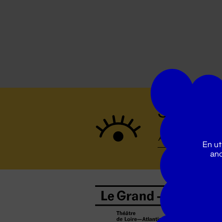
Suivez to
En ut
ano
B
0
b