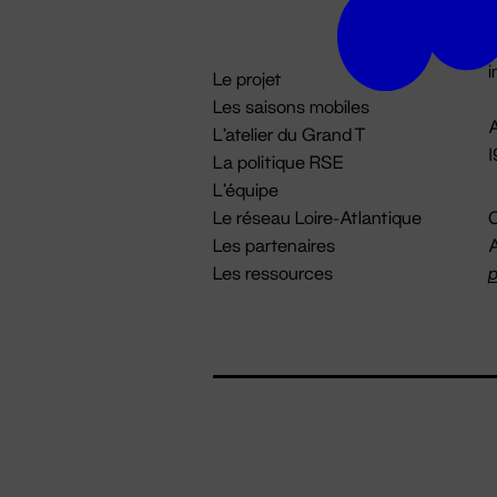
D

i
Le projet
Les saisons mobiles
A
L'atelier du Grand T
La politique RSE
L'équipe
Le réseau Loire-Atlantique
C
Les partenaires
A
Les ressources
p