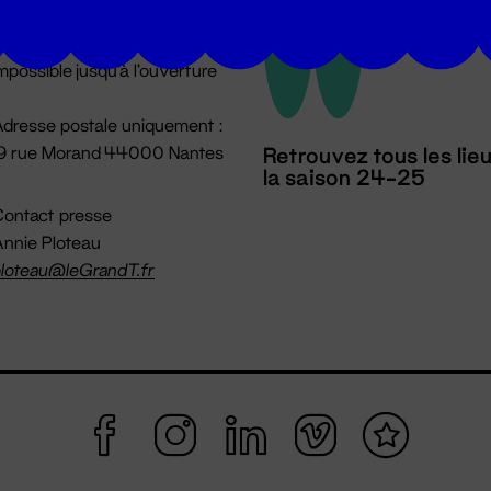
u lundi au vendredi 14h → 18h
 Accueil physique
mpossible jusqu'à l'ouverture
dresse postale uniquement :
19 rue Morand 44000 Nantes
Retrouvez tous les lie
la saison 24-25
ontact presse
nnie Ploteau
loteau@leGrandT.fr