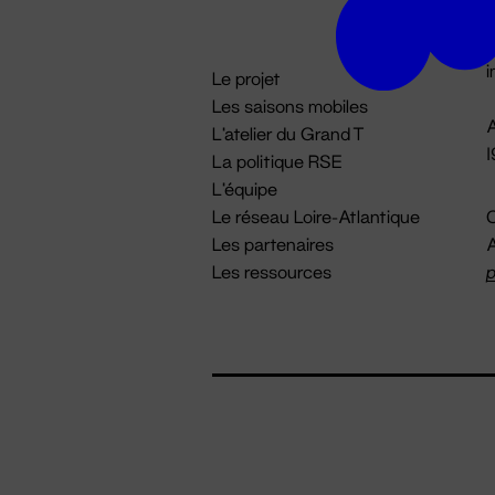
D

i
Le projet
Les saisons mobiles
A
L'atelier du Grand T
La politique RSE
L'équipe
Le réseau Loire-Atlantique
C
Les partenaires
A
Les ressources
p