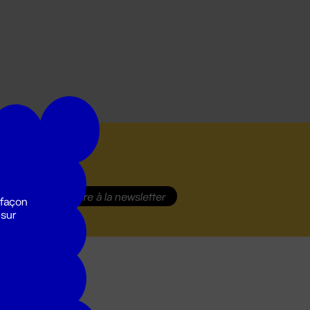
S'inscrire
à la newsletter
 façon
 sur