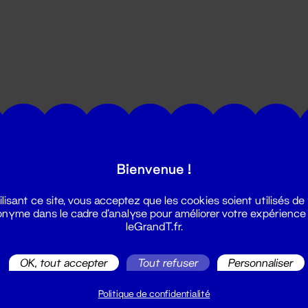
utes les actualités du Grand T :
Bienvenue !
ilisant ce site, vous acceptez que les cookies soient utilisés de
nyme dans le cadre d'analyse pour améliorer votre expérience
leGrandT.fr.
OK, tout accepter
Tout refuser
Personnaliser
illetterie
2 51 88 25 25
Politique de confidentialité
illetterie@leGrandT.fr