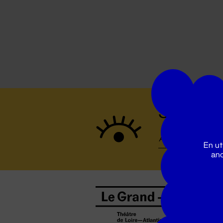
Suivez to
En ut
ano
B
0
b