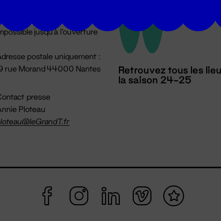
u lundi au vendredi 14h → 18h
 Accueil physique
mpossible jusqu'à l'ouverture
dresse postale uniquement :
19 rue Morand 44000 Nantes
Retrouvez tous les lie
la saison 24-25
ontact presse
nnie Ploteau
loteau@leGrandT.fr