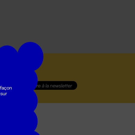
S'inscrire
à la newsletter
 façon
 sur