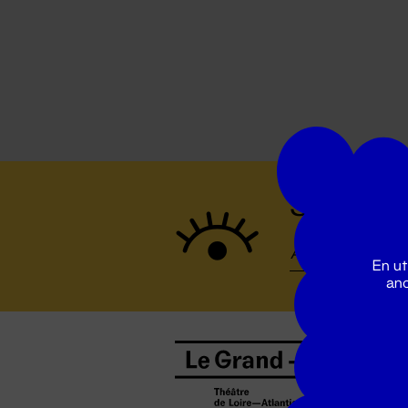
Suivez to
En ut
ano
B
0
b