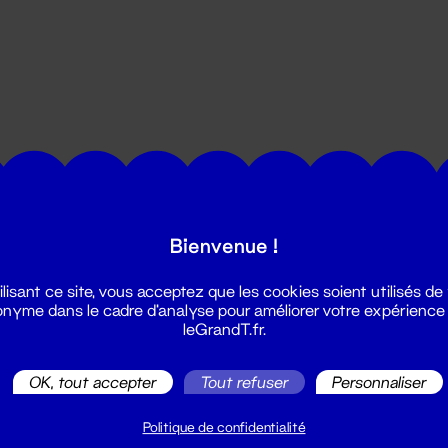
utes les actualités du Grand T :
Bienvenue !
ilisant ce site, vous acceptez que les cookies soient utilisés de
nyme dans le cadre d'analyse pour améliorer votre expérience
leGrandT.fr.
OK, tout accepter
Tout refuser
Personnaliser
illetterie
2 51 88 25 25
Politique de confidentialité
illetterie@leGrandT.fr