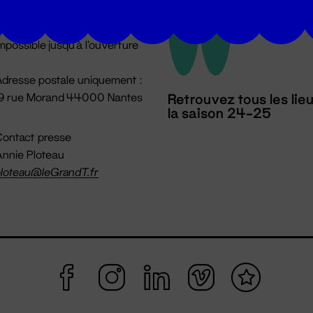
u lundi au vendredi 14h → 18h
 Accueil physique
mpossible jusqu'à l'ouverture
dresse postale uniquement :
19 rue Morand 44000 Nantes
Retrouvez tous les lie
la saison 24-25
ontact presse
nnie Ploteau
loteau@leGrandT.fr