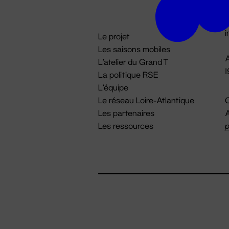
D

i
Le projet
Les saisons mobiles
A
L'atelier du Grand T
La politique RSE
L'équipe
Le réseau Loire-Atlantique
C
Les partenaires
A
Les ressources
p