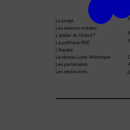
D

i
Le projet
Les saisons mobiles
A
L'atelier du Grand T
La politique RSE
L'équipe
Le réseau Loire-Atlantique
C
Les partenaires
A
Les ressources
p