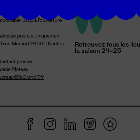
u lundi au vendredi 14h → 18h
 Accueil physique
mpossible jusqu'à l'ouverture
dresse postale uniquement :
19 rue Morand 44000 Nantes
Retrouvez tous les lie
la saison 24-25
ontact presse
nnie Ploteau
loteau@leGrandT.fr