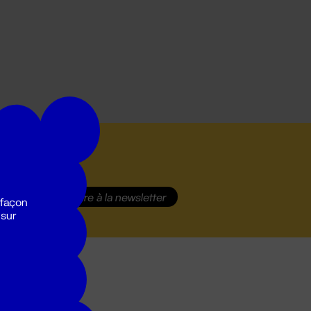
S'inscrire
à la newsletter
 façon
 sur