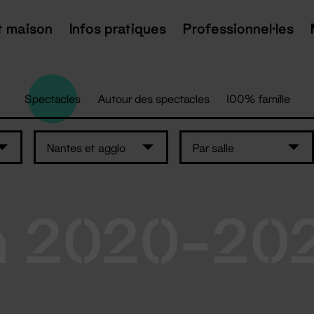
t maison
Infos pratiques
Professionnel·les
Spectacles
Autour des spectacles
100% famille
Nantes et agglo
Par salle
n 2020-20