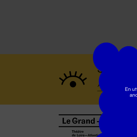
Suivez to
En ut
ano
B
0
b