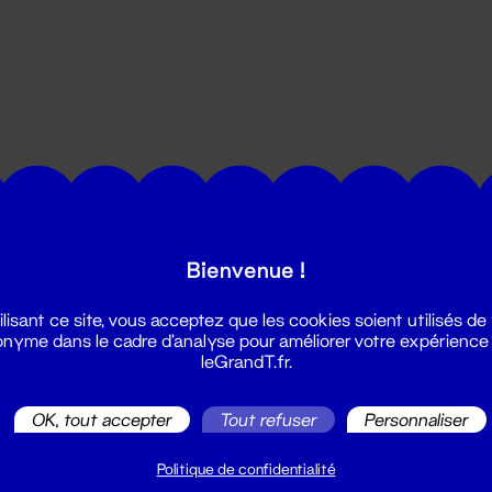
utes les actualités du Grand T :
Bienvenue !
ilisant ce site, vous acceptez que les cookies soient utilisés de
nyme dans le cadre d'analyse pour améliorer votre expérience
leGrandT.fr.
OK, tout accepter
Tout refuser
Personnaliser
illetterie
2 51 88 25 25
Politique de confidentialité
illetterie@leGrandT.fr