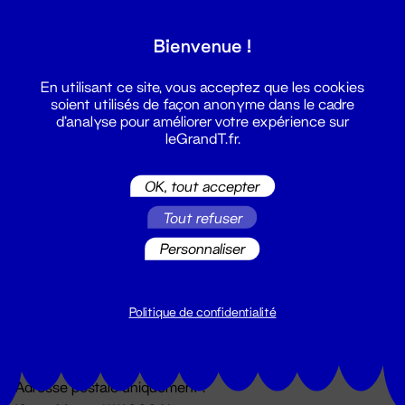
Grand T :
Bienvenue !
S'inscrire
En utilisant ce site, vous acceptez que les cookies
soient utilisés de façon anonyme dans le cadre
d'analyse pour améliorer votre expérience sur
leGrandT.fr.
OK, tout accepter
Tout refuser
Personnaliser
Billetterie
02 51 88 25 25
billetterie@leGrandT.fr
Politique de confidentialité
Du lundi au vendredi 14h → 18h
🚨 Accueil physique impossible jusqu'à l'ouverture
Adresse postale uniquement :