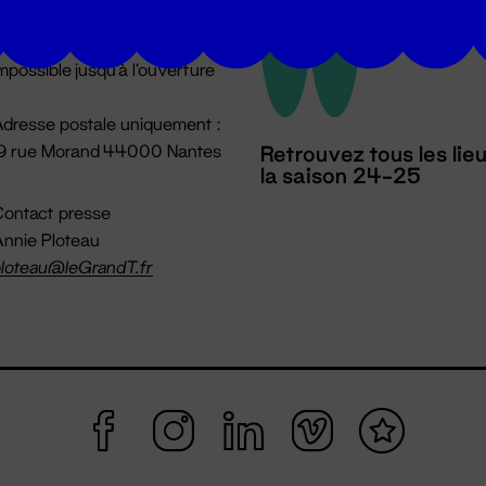
u lundi au vendredi 14h → 18h
 Accueil physique
mpossible jusqu'à l'ouverture
dresse postale uniquement :
19 rue Morand 44000 Nantes
Retrouvez tous les lie
la saison 24-25
ontact presse
nnie Ploteau
loteau@leGrandT.fr