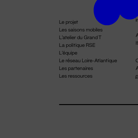
D

i
Le projet
Les saisons mobiles
A
L'atelier du Grand T
La politique RSE
L'équipe
Le réseau Loire-Atlantique
C
Les partenaires
A
Les ressources
p