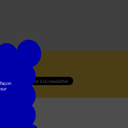
S'inscrire
à la newsletter
 façon
 sur