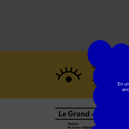
Suivez to
En ut
ano
B
0
b