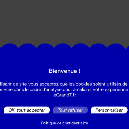
utes les actualités du Grand T :
Bienvenue !
ilisant ce site, vous acceptez que les cookies soient utilisés de
nyme dans le cadre d'analyse pour améliorer votre expérience
leGrandT.fr.
OK, tout accepter
Tout refuser
Personnaliser
illetterie
2 51 88 25 25
Politique de confidentialité
illetterie@leGrandT.fr