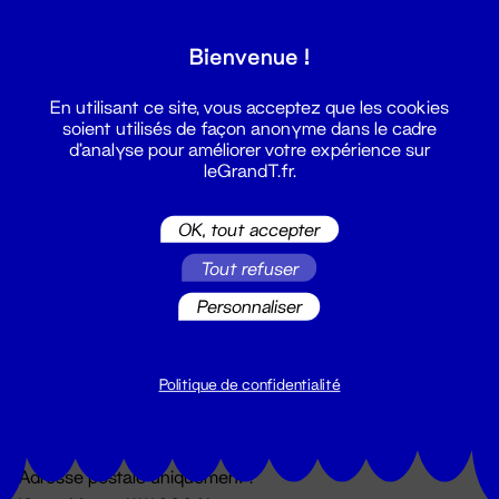
Grand T :
Bienvenue !
S'inscrire
En utilisant ce site, vous acceptez que les cookies
soient utilisés de façon anonyme dans le cadre
d'analyse pour améliorer votre expérience sur
leGrandT.fr.
OK, tout accepter
Tout refuser
Personnaliser
Billetterie
02 51 88 25 25
billetterie@leGrandT.fr
Politique de confidentialité
Du lundi au vendredi 14h → 18h
🚨 Accueil physique impossible jusqu'à l'ouverture
Adresse postale uniquement :