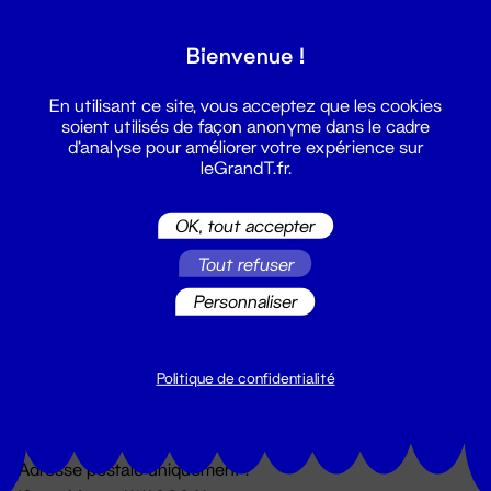
Grand T :
Bienvenue !
S'inscrire
En utilisant ce site, vous acceptez que les cookies
soient utilisés de façon anonyme dans le cadre
d'analyse pour améliorer votre expérience sur
leGrandT.fr.
OK, tout accepter
Tout refuser
Personnaliser
Billetterie
02 51 88 25 25
billetterie@leGrandT.fr
Politique de confidentialité
Du lundi au vendredi 14h → 18h
🚨 Accueil physique impossible jusqu'à l'ouverture
Adresse postale uniquement :