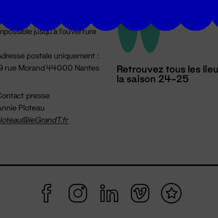
u lundi au vendredi 14h → 18h
 Accueil physique
mpossible jusqu'à l'ouverture
dresse postale uniquement :
19 rue Morand 44000 Nantes
Retrouvez tous les lie
la saison 24-25
ontact presse
nnie Ploteau
loteau@leGrandT.fr