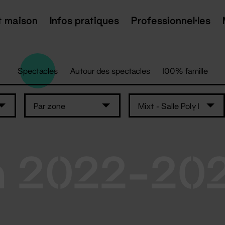
t maison
Infos pratiques
Professionnel·les
Spectacles
Autour des spectacles
100% famille
Par zone
Mixt - Salle Poly 1
n 2022-20