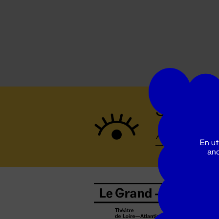
Suivez to
En ut
ano
B
0
b