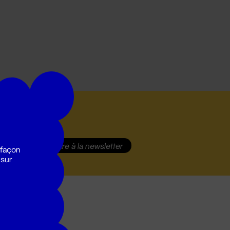
S'inscrire
à la newsletter
 façon
 sur