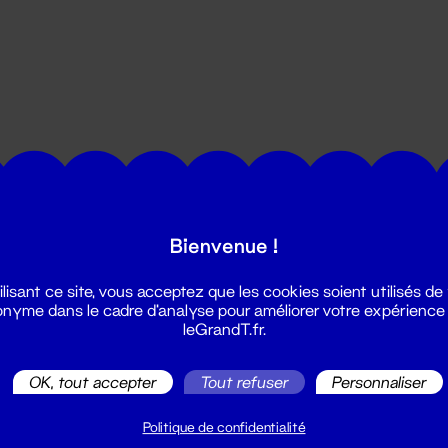
utes les actualités du Grand T :
Bienvenue !
ilisant ce site, vous acceptez que les cookies soient utilisés de
nyme dans le cadre d'analyse pour améliorer votre expérience
leGrandT.fr.
OK, tout accepter
Tout refuser
Personnaliser
illetterie
2 51 88 25 25
Politique de confidentialité
illetterie@leGrandT.fr