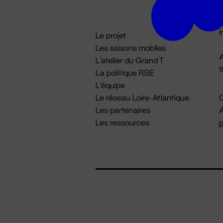
D

i
Le projet
Les saisons mobiles
A
L'atelier du Grand T
La politique RSE
L'équipe
Le réseau Loire-Atlantique
C
Les partenaires
A
Les ressources
p