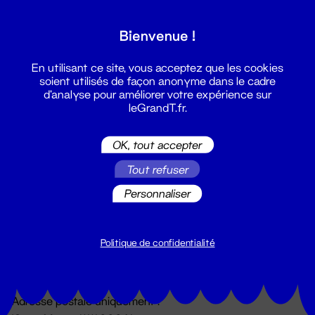
Grand T :
Bienvenue !
S'inscrire
En utilisant ce site, vous acceptez que les cookies
soient utilisés de façon anonyme dans le cadre
d'analyse pour améliorer votre expérience sur
leGrandT.fr.
OK, tout accepter
Tout refuser
Personnaliser
Billetterie
02 51 88 25 25
billetterie@leGrandT.fr
Politique de confidentialité
Du lundi au vendredi 14h → 18h
🚨 Accueil physique impossible jusqu'à l'ouverture
Adresse postale uniquement :