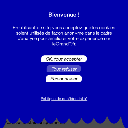
Grand T :
Bienvenue !
S'inscrire
En utilisant ce site, vous acceptez que les cookies
soient utilisés de façon anonyme dans le cadre
d'analyse pour améliorer votre expérience sur
leGrandT.fr.
OK, tout accepter
Tout refuser
Personnaliser
Billetterie
02 51 88 25 25
billetterie@leGrandT.fr
Politique de confidentialité
Du lundi au vendredi 14h → 18h
🚨 Accueil physique impossible jusqu'à l'ouverture
Adresse postale uniquement :