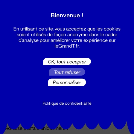
Grand T :
Bienvenue !
S'inscrire
En utilisant ce site, vous acceptez que les cookies
soient utilisés de façon anonyme dans le cadre
d'analyse pour améliorer votre expérience sur
leGrandT.fr.
OK, tout accepter
Tout refuser
Personnaliser
Billetterie
02 51 88 25 25
billetterie@leGrandT.fr
Politique de confidentialité
Du lundi au vendredi 14h → 18h
🚨 Accueil physique impossible jusqu'à l'ouverture
Adresse postale uniquement :