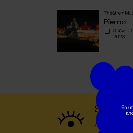
Théâtre
•
Mus
Pierrot
3 févr. -
2023
Suivez to
En ut
ano