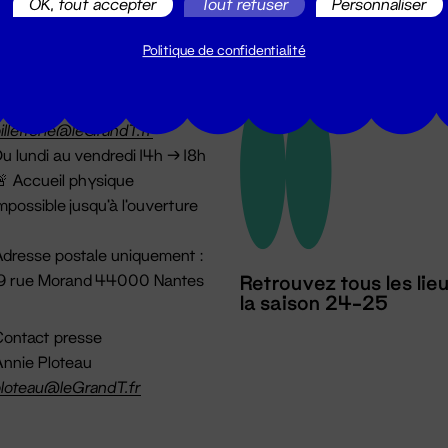
OK, tout accepter
Tout refuser
Personnaliser
Politique de confidentialité
illetterie
2 51 88 25 25
illetterie@leGrandT.fr
u lundi au vendredi 14h → 18h
 Accueil physique
mpossible jusqu'à l'ouverture
dresse postale uniquement :
19 rue Morand 44000 Nantes
Retrouvez tous les lie
la saison 24-25
ontact presse
nnie Ploteau
loteau@leGrandT.fr