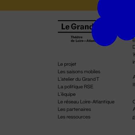
B
0
b
D

i
Le projet
Les saisons mobiles
A
L'atelier du Grand T
La politique RSE
L'équipe
Le réseau Loire-Atlantique
C
Les partenaires
A
Les ressources
p