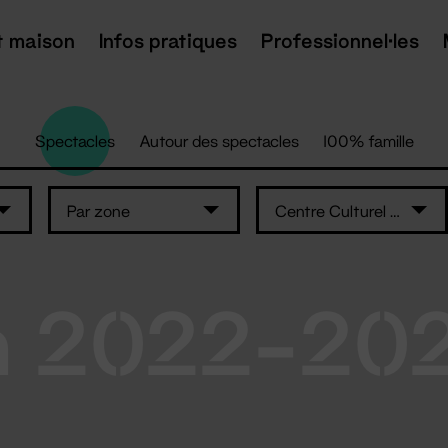
t maison
Infos pratiques
Professionnel·les
Spectacles
Autour des spectacles
100% famille
Par zone
Centre Culturel Athanor
n 2022-20