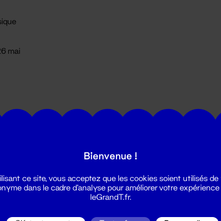
ique
 26 mai
Bienvenue !
utes les actualités du Grand T :
ilisant ce site, vous acceptez que les cookies soient utilisés de
nyme dans le cadre d'analyse pour améliorer votre expérience
leGrandT.fr.