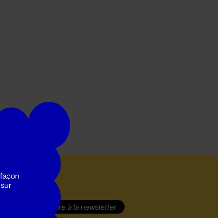
 façon
 sur
S'inscrire
à la newsletter