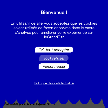
Grand T :
Bienvenue !
S'inscrire
En utilisant ce site, vous acceptez que les cookies
soient utilisés de façon anonyme dans le cadre
d'analyse pour améliorer votre expérience sur
leGrandT.fr.
OK, tout accepter
Tout refuser
Personnaliser
Billetterie
02 51 88 25 25
billetterie@leGrandT.fr
Politique de confidentialité
Du lundi au vendredi 14h → 18h
🚨 Accueil physique impossible jusqu'à l'ouverture
Adresse postale uniquement :