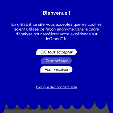
Grand T :
Bienvenue !
S'inscrire
En utilisant ce site, vous acceptez que les cookies
soient utilisés de façon anonyme dans le cadre
d'analyse pour améliorer votre expérience sur
leGrandT.fr.
OK, tout accepter
Tout refuser
Personnaliser
Billetterie
02 51 88 25 25
billetterie@leGrandT.fr
Politique de confidentialité
Du lundi au vendredi 14h → 18h
🚨 Accueil physique impossible jusqu'à l'ouverture
Adresse postale uniquement :